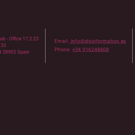
 - Office 17.2.23
Email:
info@disinformation.es
133
Phone:
+34 916248608
d 28903 Spain