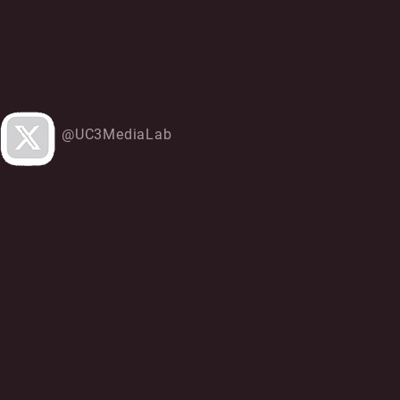
@UC3MediaLab