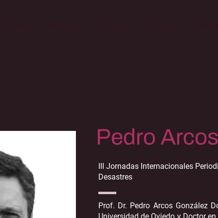
Home
About Us
The team
Projects
Conf
Pedro Arcos
III Jornadas Internacionales Perio
Desastres
Prof. Dr. Pedro Arcos González D
Universidad de Oviedo y Doctor en