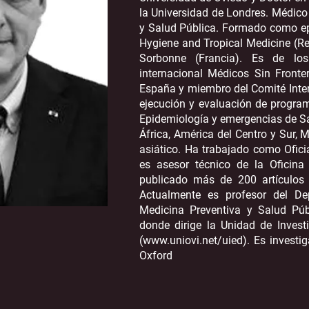
la Universidad de Londres. Médico
y Salud Pública. Formado como e
Hygiene and Tropical Medicine (Re
Sorbonne (Francia). Es de lo
internacional Médicos Sin Fronte
España y miembro del Comité Inter
ejecución y evaluación de progra
Epidemiología y emergencias de S
África, América del Centro y Sur, 
asiático. Ha trabajado como Ofic
es asesor técnico de la Oficin
publicado más de 200 artículos e
Actualmente es profesor del D
Medicina Preventiva y Salud Púb
donde dirige la Unidad de Inves
(
www.uniovi.net/uied).
Es investig
Oxford