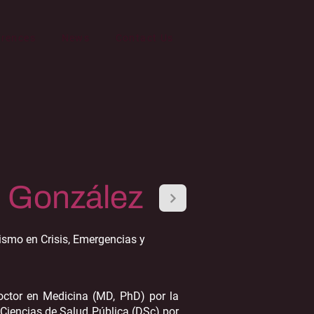
erences
News
Contact Us
 González
dismo en Crisis, Emergencias y
octor en Medicina (MD, PhD) por la
 Ciencias de Salud Pública (DSc) por