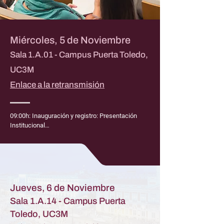
Miércoles, 5 de Noviembre
Sala 1.A.01 - Campus Puerta Toledo,
UC3M
Enlace a la retransmisión
09:00h: Inauguración y registro: Presentación 
Institucional

09:30h: Radiografía de un mundo en crisis: El mapa 
mundial de las crisis, emergencias y desastres. 
Ponente: Daniel López Acuña. Ex Director Acción 
Sanitaria en situaciones de crisis (OMS) 

Jueves, 6 de Noviembre
Sala 1.A.14 - Campus Puerta
10:00h: La geopolítica. ¿Qué explicación hay detrás 
Toledo, UC3M
de las principales crisis, emergencias y desastres? 